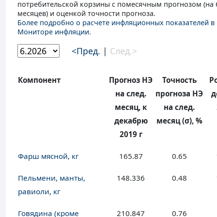
потребительской корзины с помесячным прогнозом (на 
месяцев) и оценкой точности прогноза.
Более подробно о расчете инфляционных показателей в
Мониторе инфляции
.
<Пред.
|
След.>
Компонент
Прогноз НЭ
Точность
Ро
на след.
прогноза НЭ
д
месяц, к
на след.
декабрю
месяц (σ), %
2019 г
Фарш мясной, кг
165.87
0.65
Пельмени, манты,
148.336
0.48
равиоли, кг
Говядина (кроме
210.847
0.76