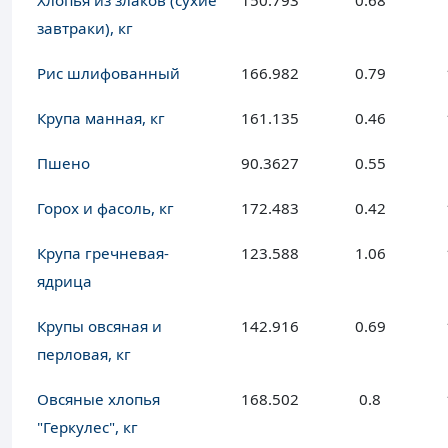
Хлопья из злаков (сухие
150.793
0.68
завтраки), кг
Рис шлифованный
166.982
0.79
Крупа манная, кг
161.135
0.46
Пшено
90.3627
0.55
Горох и фасоль, кг
172.483
0.42
Крупа гречневая-
123.588
1.06
ядрица
Крупы овсяная и
142.916
0.69
перловая, кг
Овсяные хлопья
168.502
0.8
"Геркулес", кг