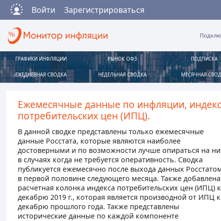
Войти
Зарегистрироваться
Подклю
ГРАФИКИ ИНФЛЯЦИИ
РЫНОК ОФЗ
ПОДПИСКА
ЕЖЕДНЕВНАЯ СВОДКА
НЕДЕЛЬНАЯ СВОДКА
МЕСЯЧНАЯ СВО
Ежемесячные данные по инфляции, индек
потребительских цен (ИПЦ).
В данной сводке представлены только ежемесячные
данные Росстата, которые являются наиболее
достоверными и по возможности лучше опираться на ни
в случаях когда не требуется оперативность. Сводка
публикуется ежемесячно после выхода данных Росстато
в первой половине следующего месяца. Также добавлена
расчетная колонка индекса потребительских цен (ИПЦ) к
декабрю 2019 г., которая является производной от ИПЦ к
декабрю прошлого года. Также представлены
исторические данные по каждой компоненте