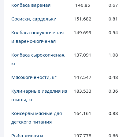
Колбаса вареная
146.85
0.67
Сосиски, сардельки
151.682
0.81
Колбаса полукопченая
149.699
0.54
и варено-копченая
Колбаса сырокопченая,
137.091
1.08
кг
Мясокопчености, кг
147.547
0.48
Кулинарные изделия из
183.533
0.36
птицы, кг
Консервы мясные для
164.161
0.88
детского питания
Рыба живая и
197.778
0.66