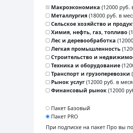
Макроэкономика
(
12000
руб. 
Металлургия
(
18000
руб. в мес
Сельское хозяйство и проду
Химия, нефть, газ, топливо
(
Лес и деревообработка
(
1200
Легкая промышленность
(
120
Строительство и недвижимо
Техника и оборудование
(
120
Транспорт и грузоперевозки
(
Рынок услуг
(
12000
руб. в меся
Финансовый рынок
(
12000
руб
Пакет Базовый
Пакет PRO
При подписке на пакет Про вы пол