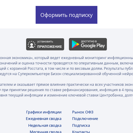
онная экономика», который ведет ежедневный мониторинг инфляционных
х значений и оценка точности проводятся по оперативным данным, вклю
щей с корзиной Росстата, в том числе и по весовым долям. Результаты пуб
 ведутся на Суперкомпьютере Бизон специализированной обученной нейр
телем и оказывает прямое влияние практически на всех участников эко
 при принятии решения по ставке рефинансирования, инфляция в 4 проце
овня текущей инфляции и изменение ключевой ставки Центробанка, дол
Графики инфляции
Рынок ОФЗ
Ежедневная сводка
Подключение
Недельная сводка
Подписка
Месячная сводка
Контакты