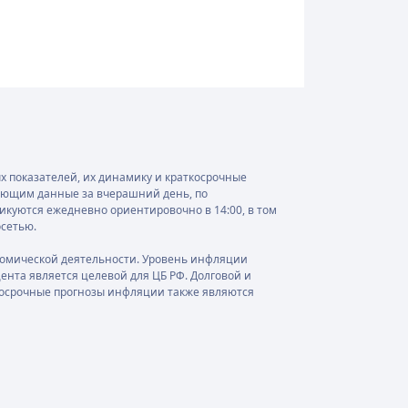
 показателей, их динамику и краткосрочные
чающим данные за вчерашний день, по
ликуются ежедневно ориентировочно в 14:00, в том
осетью.
номической деятельности. Уровень инфляции
нта является целевой для ЦБ РФ. Долговой и
госрочные прогнозы инфляции также являются