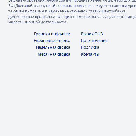
рефинансирования, инфляция в 4 процента является целевой для Ц
РФ. Долговой и фондовый рынки напрямую реагируют на оценки уро
текущей инфляции и изменение ключевой ставки Центробанка,
долгосрочные прогнозы инфляции также являются существенными д
инвестиционной деятельности.
Графики инфляции
Рынок ОФЗ
Ежедневная сводка
Подключение
Недельная сводка
Подписка
Месячная сводка
Контакты